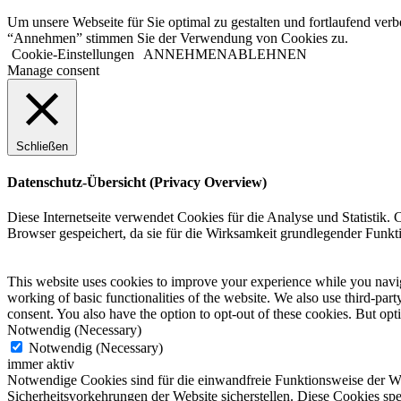
Buber, Martin
Bucay, Jorge
Um unsere Webseite für Sie optimal zu gestalten und fortlaufend ver
Carnegie, Dale
“Annehmen” stimmen Sie der Verwendung von Cookies zu.
Carroll, Lewis
Cookie-Einstellungen
ANNEHMEN
ABLEHNEN
Ceelen, Petrus
Manage consent
Chamfort, Nicolas
Churchill, Winston
Claudius, Matthias
Coelho, Paulo
Coue, Emil
Schließen
Darwin, Charles
Delp, Alfred
Datenschutz-Übersicht (Privacy Overview)
Dickens, Charles
Dietrich, Marlene
Diese Internetseite verwendet Cookies für die Analyse und Statistik.
Ebner-Eschenbach, Marie von
Browser gespeichert, da sie für die Wirksamkeit grundlegender Funktio
Emerson, Ralph Waldo
Emmons, Robert
Feuerbach, Ludwig
This website uses cookies to improve your experience while you navigat
Firus, Christian
working of basic functionalities of the website. We also use third-pa
Ford, Henry
consent. You also have the option to opt-out of these cookies. But op
Foucauld, Charles de
Notwendig (Necessary)
Frankl, Viktor
Notwendig (Necessary)
Friedrich der Grosse
immer aktiv
Frisch, Max
Notwendige Cookies sind für die einwandfreie Funktionsweise der We
Fromm, Erich
Sicherheitsvorkehrungen der Website sicherstellen. Diese Cookies spei