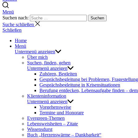
Menü
Suchen nach:
Suchen
Suche schließen
Schließen
Home
Menü
Untermenü anzeigen
Über mich
Suchen, finden, gehen
Untermenü anzeigen
Zuhören, Begleiten
Gesprächsbegleitung bei Problemen, Fragestellun
Gesprächsbegleitung in Krisensituationen
Berufung entdecken, Lebensaufgabe finden – de
Klienteninformation
Untermenü anzeigen
Vorgehensweise
Termine und Honorare
Evergreen-Themen
Lebensweisheiten – Zitate
Wissensdurst
Buch „Herzenswärme – Dankbarkeit“