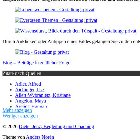
Durch Anklicken oder Antippen eines Bildes gelangen Sie zu den ent
Blog – Beiträge in zeitlicher Folge
Zitate nach Quellen
Adler, Alfred
Aichinger, Ilse
Allert-Wybranietz, Kristiane
Angelou, Maya
Arendt, Hannah
Mehr anzeigen
Bauer, Nicole
Weniger anzeigen
Bismarck, Otto von
Bloch, Ernst
© 2026
Dieter Jenz, Begleitung und Coaching
Bodelschwingh, Friedrich von
Bonhoeffer, Dietrich
Theme von
Anders Norén