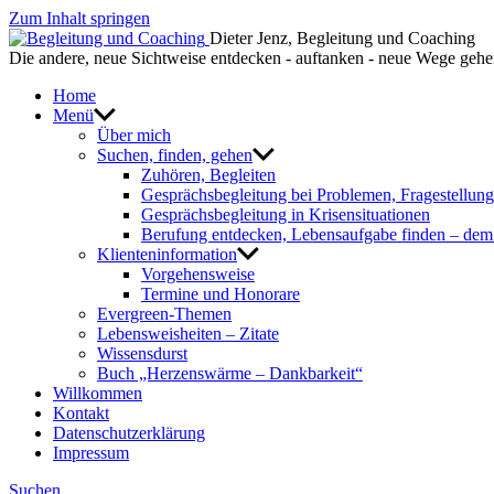
Zum Inhalt springen
Dieter Jenz, Begleitung und Coaching
Die andere, neue Sichtweise entdecken - auftanken - neue Wege geh
Home
Menü
Über mich
Suchen, finden, gehen
Zuhören, Begleiten
Gesprächsbegleitung bei Problemen, Fragestellun
Gesprächsbegleitung in Krisensituationen
Berufung entdecken, Lebensaufgabe finden – de
Klienteninformation
Vorgehensweise
Termine und Honorare
Evergreen-Themen
Lebensweisheiten – Zitate
Wissensdurst
Buch „Herzenswärme – Dankbarkeit“
Willkommen
Kontakt
Datenschutzerklärung
Impressum
Suchen